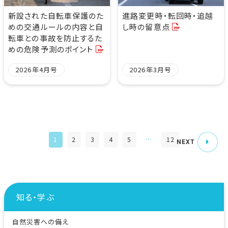
新設された自転車保護のた
進路変更時・転回時・追越
めの交通ルールの内容と自
し時の留意点
転車との事故を防止するた
めの危険予測のポイント
2026年4月号
2026年3月号
1
2
3
4
5
…
12
NEXT
知る・学ぶ
自然災害への備え